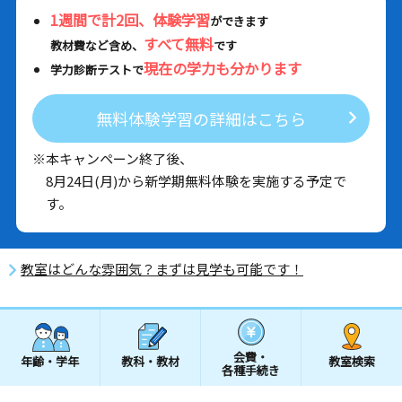
1週間で計2回、体験学習
ができます
すべて無料
教材費など含め、
です
現在の学力も分かります
学力診断テストで
無料体験学習の詳細はこちら
※本キャンペーン終了後、
8月24日(月)から新学期無料体験を実施する予定で
す。
教室はどんな雰囲気？まずは見学も可能です！
会費・
年齢・学年
教科・教材
教室検索
各種手続き