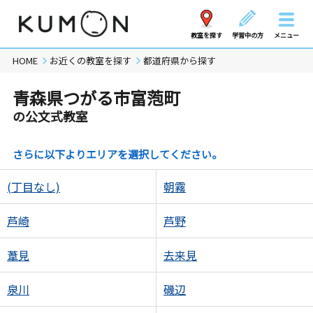
教室を探す
学習中の方
メニュー
HOME
お近くの教室を探す
都道府県から探す
青森県つがる市富萢町
の公文式教室
さらに以下よりエリアを選択してください。
(丁目なし)
朝霧
芦崎
芦野
葦見
去来見
泉川
磯辺