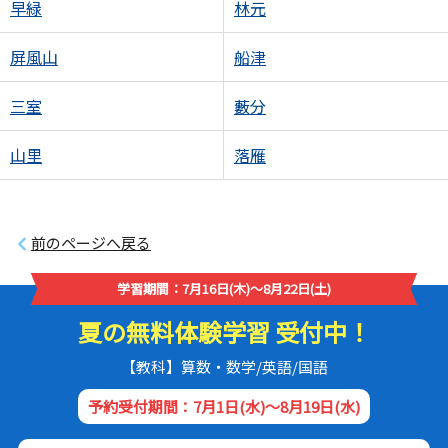
早緑
林元
屏風山
船津
三室
藪分
山里
落雁
前のページへ戻る
学習期間：7月16日(木)～8月22日(土)
夏の無料体験学習 受付中！
【教科】算数・数学/英語/国語
予約受付期間：7月1日(水)～8月19日(水)