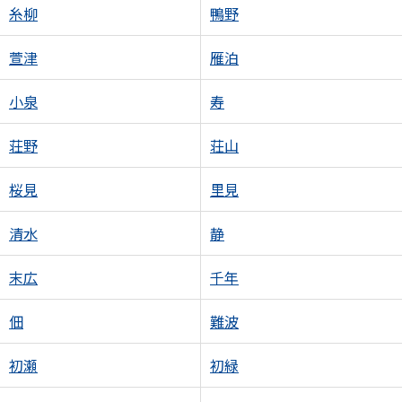
糸柳
鴨野
萱津
雁泊
小泉
寿
荘野
荘山
桜見
里見
清水
静
末広
千年
佃
難波
初瀬
初緑