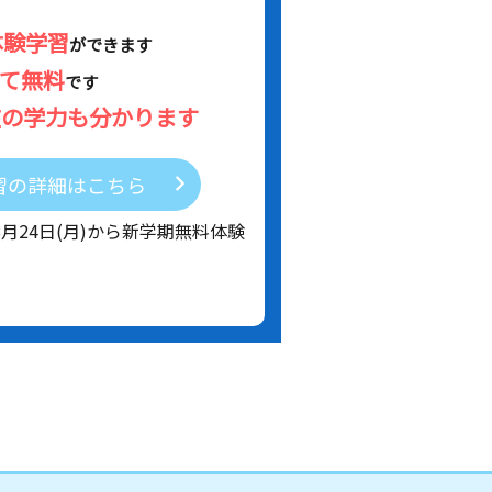
体験学習
ができます
べて無料
です
在の学力も分かります
習の詳細はこちら
8月24日(月)から新学期無料体験