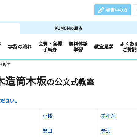
学習中の方
KUMONの原点
の
会費・各種
無料体験
よくあ
学習の流れ
教室見学
手続き
学習
ご質問
ら探す
木造筒木坂
の公文式教室
ださい。
小幡
差和萢
勢田
寺沢