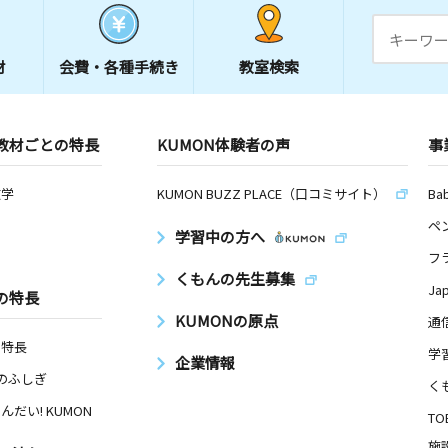
材
会費・
各種手続き
教室検索
教材ごとの特長
KUMON体験者の声
事
数学
KUMON BUZZ PLACE（口コミサイト）
Ba
ペ
学習中の方へ
フ
くもんの先生募集
Ja
の特長
KUMONの原点
通
の特長
学
企業情報
Nのふしぎ
く
んだい! KUMON
TO
施