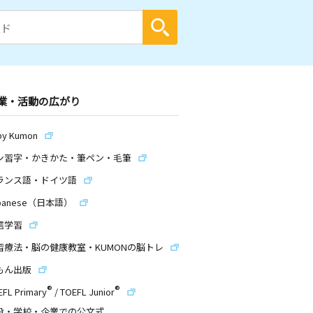
業・活動の広がり
by Kumon
ン習字・かきかた・筆ペン・毛筆
ランス語・ドイツ語
panese（日本語）
信学習
習療法・脳の健康教室・KUMONの脳トレ
もん出版
®
®
EFL Primary
/
TOEFL Junior
設・学校・企業での公文式