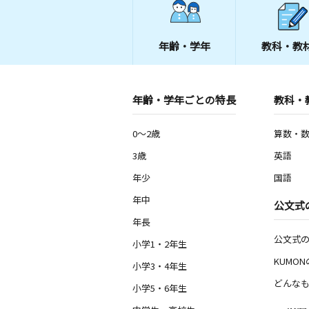
年齢・学年
教科・教
年齢・学年ごとの特長
教科・
0～2歳
算数・
3歳
英語
年少
国語
年中
公文式
年長
公文式
小学1・2年生
KUMO
小学3・4年生
どんなも
小学5・6年生