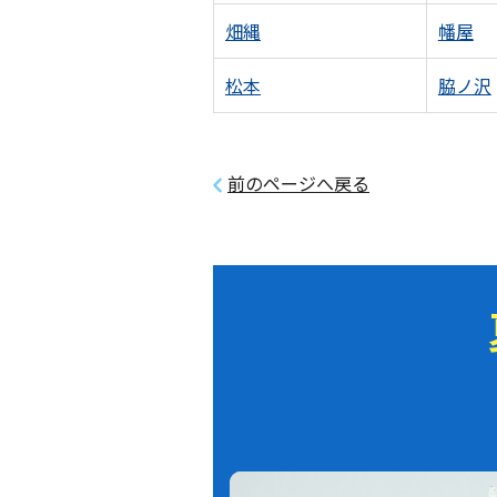
畑縄
幡屋
松本
脇ノ沢
前のページへ戻る