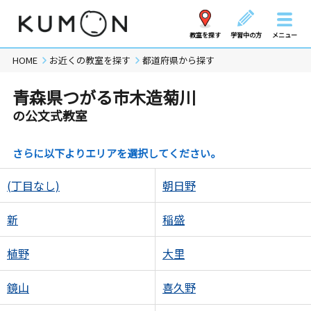
教室を探す
学習中の方
メニュー
HOME
お近くの教室を探す
都道府県から探す
青森県つがる市木造菊川
の公文式教室
さらに以下よりエリアを選択してください。
(丁目なし)
朝日野
新
稲盛
植野
大里
鏡山
喜久野