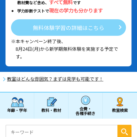
すべて無料
教材費など含め、
です
現在の学力も分かります
学力診断テストで
無料体験学習の詳細はこちら
※本キャンペーン終了後、
8月24日(月)から新学期無料体験を実施する予定で
す。
教室はどんな雰囲気？まずは見学も可能です！
会費・
年齢・学年
教科・教材
教室検索
各種手続き