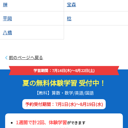
榊
宝森
平岡
稔
八橋
前のページへ戻る
学習期間：7月16日(木)～8月22日(土)
夏の無料体験学習 受付中！
【教科】算数・数学/英語/国語
予約受付期間：7月1日(水)～8月19日(水)
1週間で計2回、体験学習
ができます