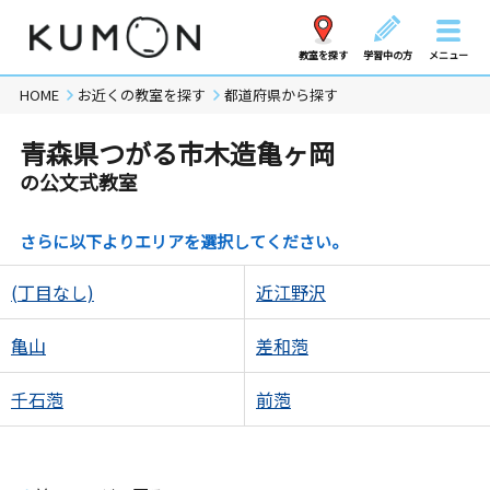
教室を探す
学習中の方
メニュー
HOME
お近くの教室を探す
都道府県から探す
青森県つがる市木造亀ヶ岡
の公文式教室
さらに以下よりエリアを選択してください。
(丁目なし)
近江野沢
亀山
差和萢
千石萢
前萢