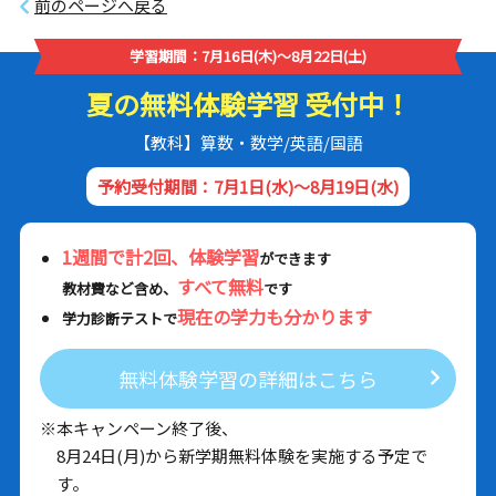
前のページへ戻る
学習期間：7月16日(木)～8月22日(土)
夏の無料体験学習 受付中！
【教科】算数・数学/英語/国語
予約受付期間：7月1日(水)～8月19日(水)
1週間で計2回、体験学習
ができます
すべて無料
教材費など含め、
です
現在の学力も分かります
学力診断テストで
無料体験学習の詳細はこちら
※本キャンペーン終了後、
8月24日(月)から新学期無料体験を実施する予定で
す。