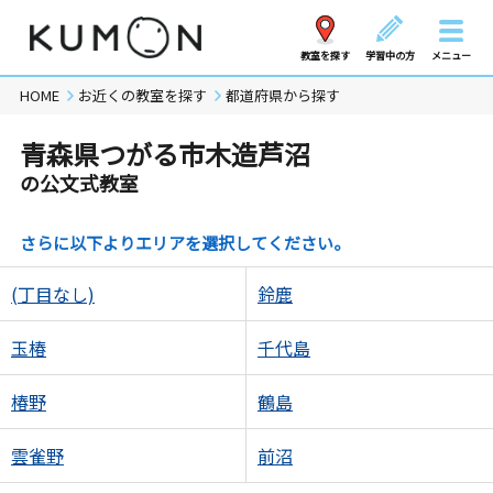
教室を探す
学習中の方
メニュー
HOME
お近くの教室を探す
都道府県から探す
青森県つがる市木造芦沼
の公文式教室
さらに以下よりエリアを選択してください。
(丁目なし)
鈴鹿
玉椿
千代島
椿野
鶴島
雲雀野
前沼