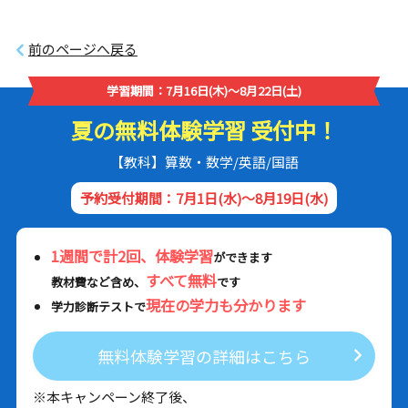
前のページへ戻る
学習期間：7月16日(木)～8月22日(土)
夏の無料体験学習 受付中！
【教科】算数・数学/英語/国語
予約受付期間：7月1日(水)～8月19日(水)
1週間で計2回、体験学習
ができます
すべて無料
教材費など含め、
です
現在の学力も分かります
学力診断テストで
無料体験学習の詳細はこちら
※本キャンペーン終了後、