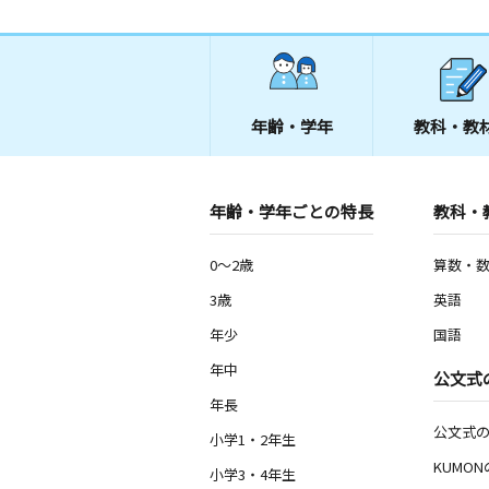
年齢・学年
教科・教
年齢・学年ごとの特長
教科・
0～2歳
算数・
3歳
英語
年少
国語
年中
公文式
年長
公文式
小学1・2年生
KUMO
小学3・4年生