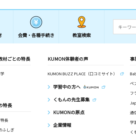
材
会費・
各種手続き
教室検索
教材ごとの特長
KUMON体験者の声
事
数学
KUMON BUZZ PLACE（口コミサイト）
Ba
ペ
学習中の方へ
フ
くもんの先生募集
Ja
の特長
KUMONの原点
通
の特長
学
企業情報
Nのふしぎ
く