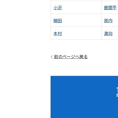
小沢
鹿間平
蛸田
辰内
本村
渡向
前のページへ戻る