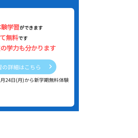
体験学習
ができます
べて無料
です
在の学力も分かります
習の詳細はこちら
8月24日(月)から新学期無料体験