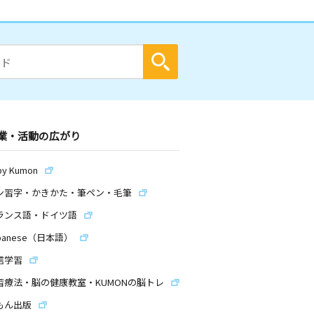
業・活動の広がり
by Kumon
ン習字・かきかた・筆ペン・毛筆
ランス語・ドイツ語
panese（日本語）
信学習
習療法・脳の健康教室・KUMONの脳トレ
もん出版