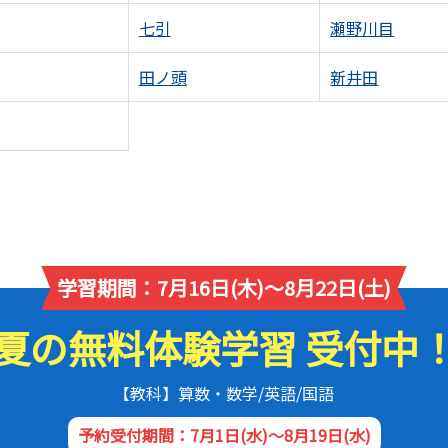
七引
瀬野川目
田ノ頭
新井田
学習期間：7月16日(木)～8月22日(土)
夏の無料体験学習 受付中
【教科】算数・数学/英語/国語
予約受付期間：7月1日(水)～8月19日(水)