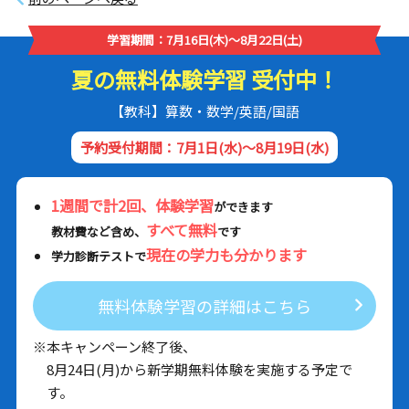
学習期間：7月16日(木)～8月22日(土)
夏の無料体験学習 受付中！
【教科】算数・数学/英語/国語
予約受付期間：7月1日(水)～8月19日(水)
1週間で計2回、体験学習
ができます
すべて無料
教材費など含め、
です
現在の学力も分かります
学力診断テストで
無料体験学習の詳細はこちら
※本キャンペーン終了後、
8月24日(月)から新学期無料体験を実施する予定で
す。