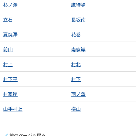
杉ノ澤
鷹待場
立石
長坂南
夏焼澤
花巻
前山
南家岸
村上
村北
村下平
村下
村家岸
萢ノ澤
山手村上
横山
前のページへ戻る