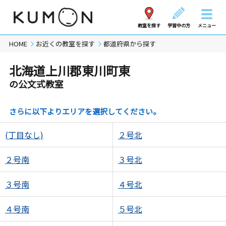
教室を探す
学習中の方
メニュー
HOME
お近くの教室を探す
都道府県から探す
北海道上川郡東川町東
の公文式教室
さらに以下よりエリアを選択してください。
(丁目なし)
２号北
２号南
３号北
３号南
４号北
４号南
５号北