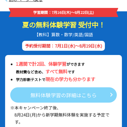
学習期間：7月16日(木)～8月22日(土)
夏の無料体験学習 受付中！
【教科】算数・数学/英語/国語
予約受付期間：7月1日(水)～8月19日(水)
1週間で計2回、体験学習
ができます
すべて無料
教材費など含め、
です
現在の学力も分かります
学力診断テストで
無料体験学習の詳細はこちら
※本キャンペーン終了後、
8月24日(月)から新学期無料体験を実施する予定で
す。