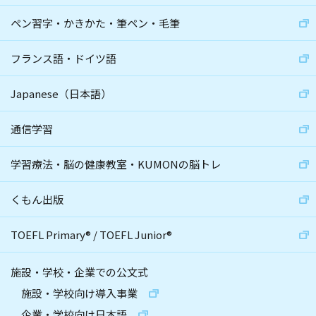
ペン習字・かきかた・筆ペン・毛筆
フランス語・ドイツ語
Japanese（日本語）
通信学習
学習療法・脳の健康教室・KUMONの脳トレ
くもん出版
TOEFL Primary
®
/
TOEFL Junior
®
施設・学校・企業での公文式
施設・学校向け導入事業
企業・学校向け日本語