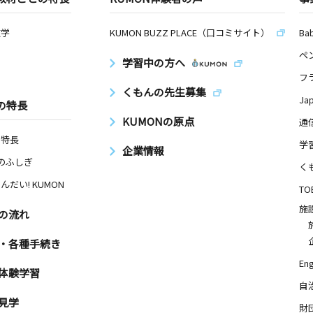
数学
KUMON BUZZ PLACE（口コミサイト）
Ba
ペ
学習中の方へ
フ
くもんの先生募集
Ja
の特長
KUMONの原点
通
の特長
学
企業情報
Nのふしぎ
く
んだい! KUMON
TO
施
の流れ
・各種手続き
Eng
体験学習
自
見学
財