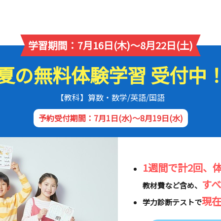
学習期間：7月16日(木)～8月22日(土)
夏の無料体験学習 受付中
【教科】算数・数学/英語/国語
予約受付期間：7月1日(水)～8月19日(水)
1週間で計2回、
す
教材費など含め、
現
学力診断テストで