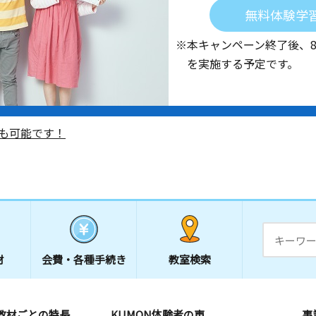
無料体験学
※本キャンペーン終了後、
を実施する予定です。
も可能です！
材
会費・
各種手続き
教室検索
教材ごとの特長
KUMON体験者の声
事