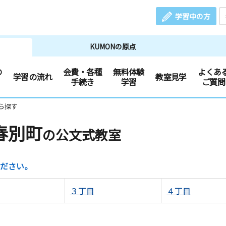
学習中の方
KUMONの原点
の
会費・各種
無料体験
よくあ
学習の流れ
教室見学
手続き
学習
ご質問
ら探す
春別町
の公文式教室
ださい。
３丁目
４丁目