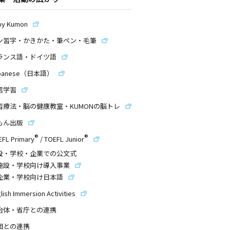
by Kumon
ン習字・かきかた・筆ペン・毛筆
ランス語・ドイツ語
panese（日本語）
信学習
習療法・脳の健康教室・KUMONの脳トレ
もん出版
®
®
EFL Primary
/
TOEFL Junior
設・学校・企業での公文式
施設・学校向け導入事業
企業・学校向け日本語
lish Immersion Activities
治体・省庁との連携
団との連携