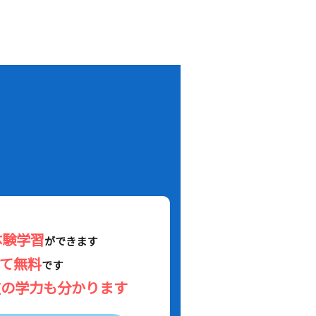
！
体験学習
ができます
べて無料
です
在の学力も分かります