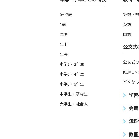
0～2歳
算数・
3歳
英語
年少
国語
年中
公文式
年長
公文式
小学1・2年生
KUMO
小学3・4年生
どんなも
小学5・6年生
中学生・高校生
学習
大学生・社会人
会費
無料
教室