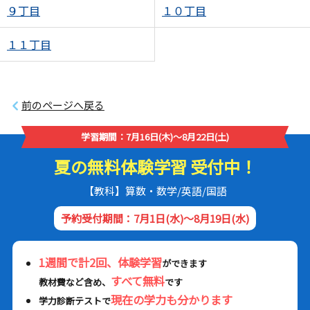
９丁目
１０丁目
１１丁目
前のページへ戻る
学習期間：7月16日(木)～8月22日(土)
夏の無料体験学習 受付中！
【教科】算数・数学/英語/国語
予約受付期間：7月1日(水)～8月19日(水)
1週間で計2回、体験学習
ができます
すべて無料
教材費など含め、
です
現在の学力も分かります
学力診断テストで