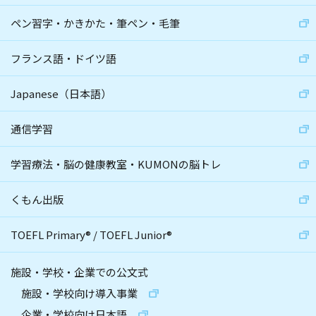
ペン習字・かきかた・筆ペン・毛筆
フランス語・ドイツ語
Japanese（日本語）
通信学習
学習療法・脳の健康教室・KUMONの脳トレ
くもん出版
TOEFL Primary
®
/
TOEFL Junior
®
施設・学校・企業での公文式
施設・学校向け導入事業
企業・学校向け日本語