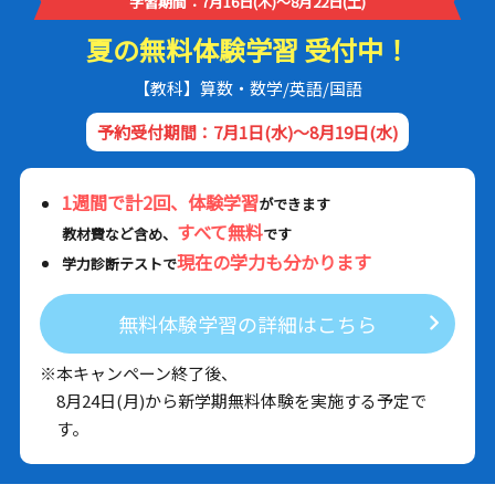
学習期間：7月16日(木)～8月22日(土)
夏の無料体験学習 受付中！
【教科】算数・数学/英語/国語
予約受付期間：7月1日(水)～8月19日(水)
1週間で計2回、体験学習
ができます
すべて無料
教材費など含め、
です
現在の学力も分かります
学力診断テストで
無料体験学習の詳細はこちら
※本キャンペーン終了後、
8月24日(月)から新学期無料体験を実施する予定で
す。