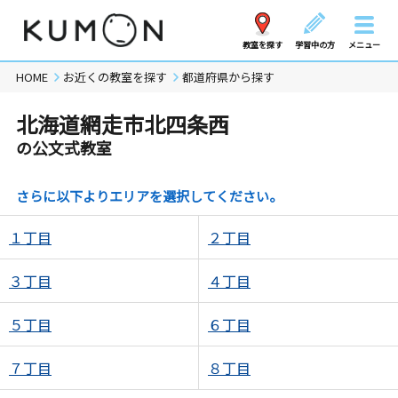
教室を探す
学習中の方
メニュー
HOME
お近くの教室を探す
都道府県から探す
北海道網走市北四条西
の公文式教室
さらに以下よりエリアを選択してください。
１丁目
２丁目
３丁目
４丁目
５丁目
６丁目
７丁目
８丁目