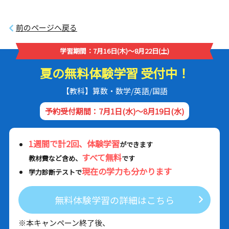
前のページへ戻る
学習期間：7月16日(木)～8月22日(土)
夏の無料体験学習 受付中！
【教科】算数・数学/英語/国語
予約受付期間：7月1日(水)～8月19日(水)
1週間で計2回、体験学習
ができます
すべて無料
教材費など含め、
です
現在の学力も分かります
学力診断テストで
無料体験学習の詳細はこちら
※本キャンペーン終了後、