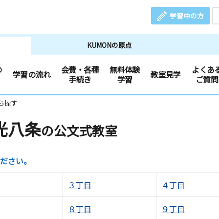
学習中の方
KUMONの原点
の
会費・各種
無料体験
よくあ
学習の流れ
教室見学
手続き
学習
ご質問
ら探す
光八条
の公文式教室
ださい。
３丁目
４丁目
８丁目
９丁目