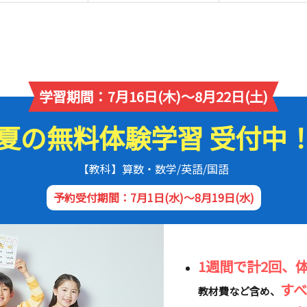
学習期間：7月16日(木)～8月22日(土)
夏の無料体験学習 受付中
【教科】算数・数学/英語/国語
予約受付期間：7月1日(水)～8月19日(水)
1週間で計2回、
す
教材費など含め、