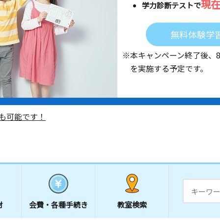
現
学力診断テストで
無料体験学
※本キャンペーン終了後、
を実施する予定です。
も可能です！
材
会費・
各種手続き
教室検索