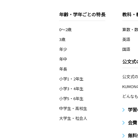
年齢・学年ごとの特長
教科・
0～2歳
算数・
3歳
英語
年少
国語
年中
公文式
年長
公文式
小学1・2年生
KUMO
小学3・4年生
どんなも
小学5・6年生
中学生・高校生
学習
大学生・社会人
会費
無料