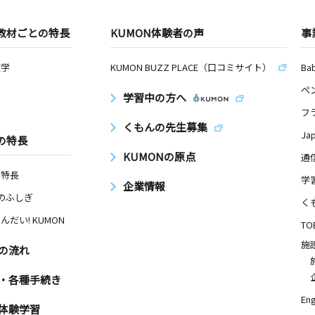
教材ごとの特長
KUMON体験者の声
事
数学
KUMON BUZZ PLACE（口コミサイト）
Ba
ペ
学習中の方へ
フ
くもんの先生募集
Ja
の特長
KUMONの原点
通
の特長
学
企業情報
Nのふしぎ
く
んだい! KUMON
TO
施
の流れ
・各種手続き
Eng
体験学習