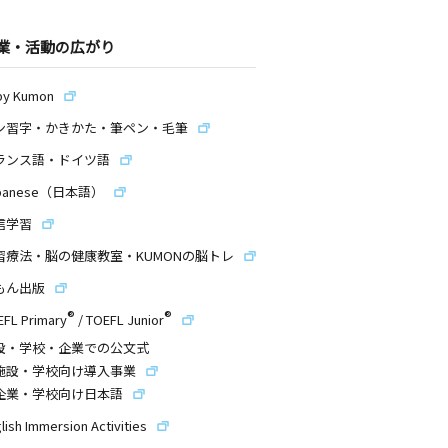
業・活動の広がり
by Kumon
ン習字・かきかた・筆ペン・毛筆
ランス語・ドイツ語
panese（日本語）
信学習
習療法・脳の健康教室・KUMONの脳トレ
もん出版
®
®
EFL Primary
/
TOEFL Junior
設・学校・企業での公文式
施設・学校向け導入事業
企業・学校向け日本語
lish Immersion Activities