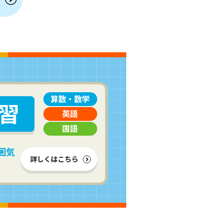
算数・数学
習
英語
国語
囲気
詳しくはこちら