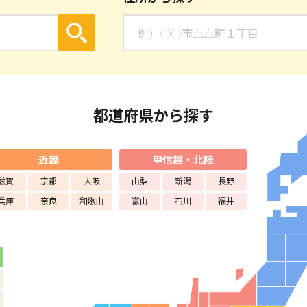
都道府県から探す
近畿
甲信越・北陸
滋賀
京都
大阪
山梨
新潟
長野
兵庫
奈良
和歌山
富山
石川
福井