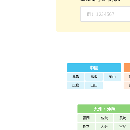
中国
鳥取
島根
岡山
広島
山口
九州・沖縄
福岡
佐賀
長崎
熊本
大分
宮崎