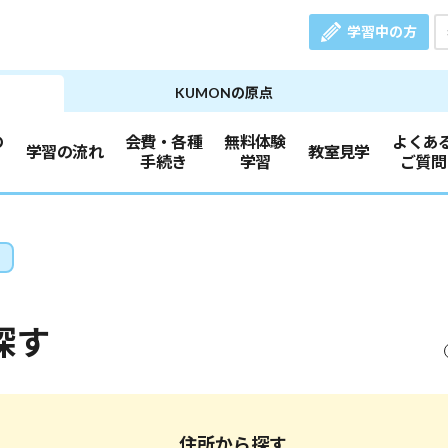
学習中の方
KUMONの原点
の
会費・各種
無料体験
よくあ
学習の流れ
教室見学
手続き
学習
ご質問
探す
住所から探す