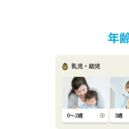
年
乳児・幼児
0～2歳
3歳