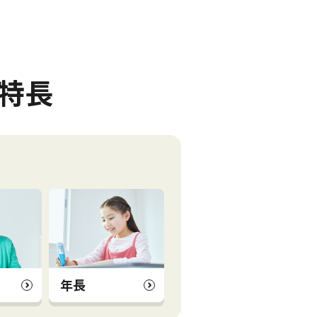
の特長
年長