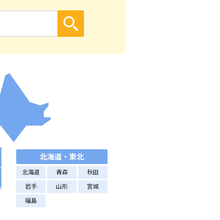
北海道・東北
北海道
青森
秋田
岩手
山形
宮城
福島