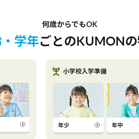
何歳から
でもOK
齢・学年
ごとの
KUMON
小学校入学準備
年少
年中