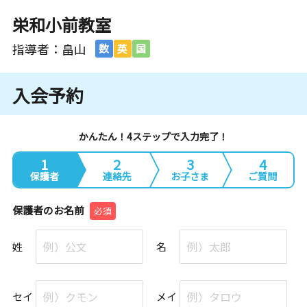
栄和小前教室
指導者：畠山
数
英
国
入会予約
かんたん！4ステップで入力完了！
1
2
3
4
保護者
連絡先
お子さま
ご質問
保護者のお名前
必須
姓
名
セイ
メイ