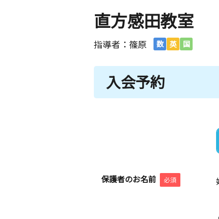
直方感田教室
指導者：篠原
数
英
国
入会予約
保護者のお名前
必須