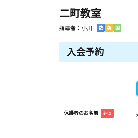
二町教室
指導者：小川
数
英
国
入会予約
保護者のお名前
必須