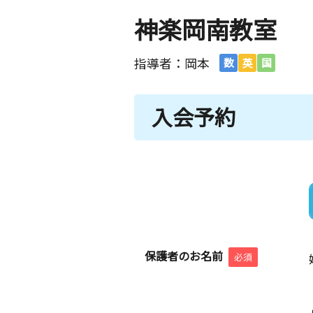
神楽岡南教室
指導者：岡本
数
英
国
入会予約
保護者のお名前
必須