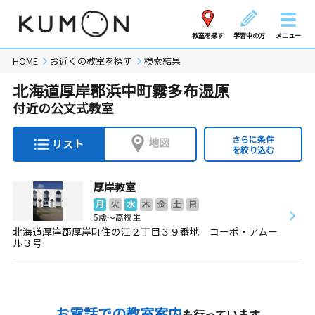
教室を探す
学習中の方
メニュー
HOME
お近くの教室を探す
検索結果
北海道厚岸郡浜中町霧多布湿原
付近の公文式教室
さらに条件
地図
リスト
を絞り込む
厚岸教室
月
火
水
木
金
土
日
5歳～高校生
北海道厚岸郡厚岸町住の江２丁目３９番地 コーポ・アムー
ル３号
お電話での教室案内
も行っています