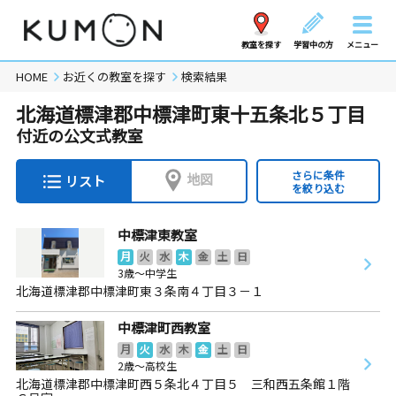
教室を探す
学習中の方
メニュー
HOME
お近くの教室を探す
検索結果
北海道標津郡中標津町東十五条北５丁目
付近の公文式教室
さらに条件
地図
リスト
を絞り込む
中標津東教室
月
火
水
木
金
土
日
3歳～中学生
北海道標津郡中標津町東３条南４丁目３－１
中標津町西教室
月
火
水
木
金
土
日
2歳～高校生
北海道標津郡中標津町西５条北４丁目５ 三和西五条館１階