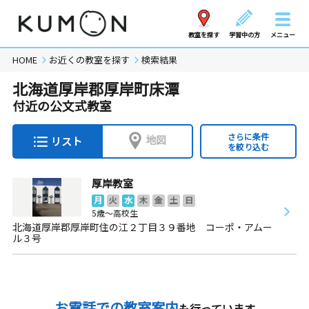
教室を探す
学習中の方
メニュー
HOME
お近くの教室を探す
検索結果
北海道厚岸郡厚岸町床潭
付近の公文式教室
さらに条件
地図
リスト
を絞り込む
厚岸教室
月
火
水
木
金
土
日
5歳～高校生
北海道厚岸郡厚岸町住の江２丁目３９番地 コーポ・アムー
ル３号
お電話での教室案内
も行っています