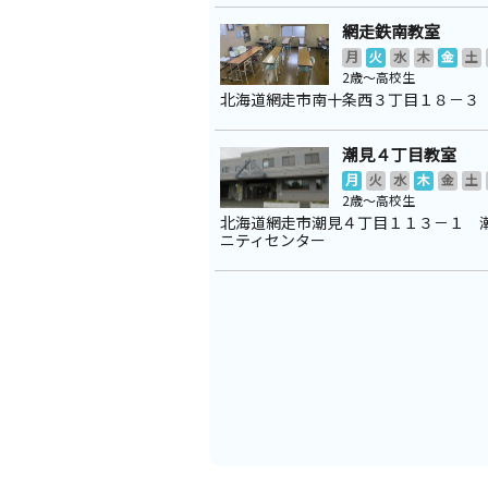
網走鉄南教室
月
火
水
木
金
土
2歳～高校生
北海道網走市南十条西３丁目１８－３
潮見４丁目教室
月
火
水
木
金
土
2歳～高校生
北海道網走市潮見４丁目１１３－１ 
ニティセンター