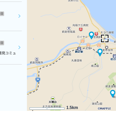
日
日
潮見コミュ
1.5km