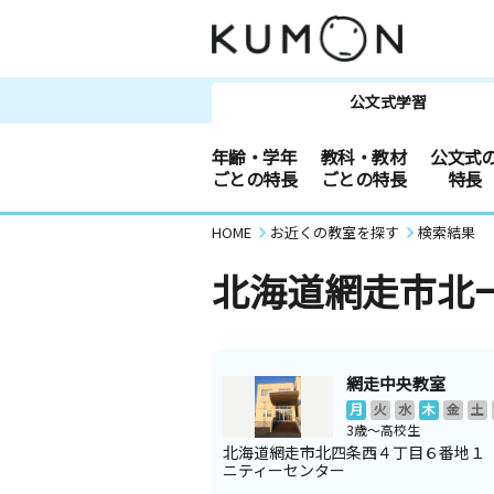
公文式学習
年齢・学年
教科・教材
公文式
ごとの特長
ごとの特長
特長
HOME
お近くの教室を探す
検索結果
北海道網走市北
網走中央教室
月
火
水
木
金
土
3歳～高校生
北海道網走市北四条西４丁目６番地１
ニティーセンター