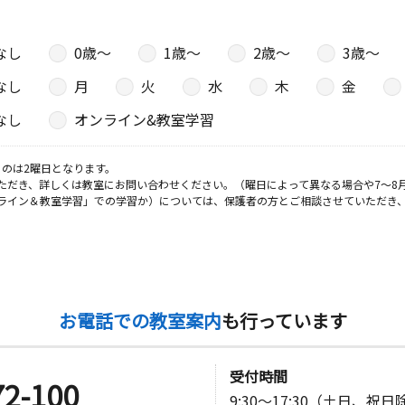
なし
0歳〜
1歳〜
2歳〜
3歳〜
なし
月
火
水
木
金
なし
オンライン&教室学習
のは2曜日となります。
ただき、詳しくは教室にお問い合わせください。（曜日によって異なる場合や7～8
ライン＆教室学習」での学習か）については、保護者の方とご相談させていただき
お電話での教室案内
も行っています
受付時間
72-100
9:30～17:30（土日、祝