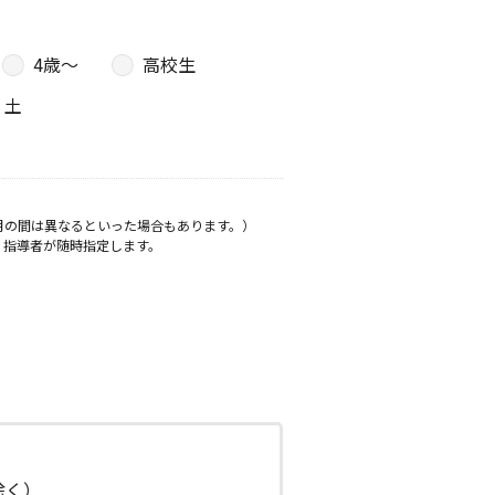
4歳〜
高校生
土
月の間は異なるといった場合もあります。）
、指導者が随時指定します。
日除く）