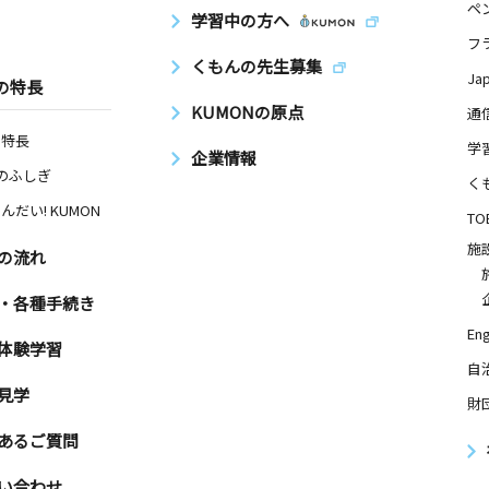
ペ
学習中の方へ
フ
くもんの先生募集
Ja
の特長
KUMONの原点
通
の特長
学
企業情報
Nのふしぎ
く
んだい! KUMON
TO
施
の流れ
・各種手続き
Eng
体験学習
自
見学
財
あるご質問
い合わせ