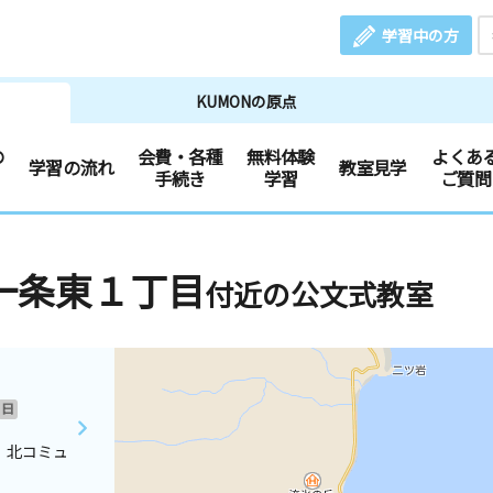
学習中の方
KUMONの原点
の
会費・各種
無料体験
よくあ
学習の流れ
教室見学
手続き
学習
ご質問
一条東１丁目
付近の公文式教室
日
 北コミュ