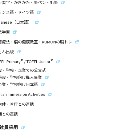
ン習字・かきかた・筆ペン・毛筆
ランス語・ドイツ語
panese（日本語）
信学習
習療法・脳の健康教室・KUMONの脳トレ
もん出版
®
®
EFL Primary
/
TOEFL Junior
設・学校・企業での公文式
施設・学校向け導入事業
企業・学校向け日本語
lish Immersion Activities
治体・省庁との連携
団との連携
社員採用