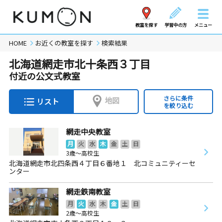
教室を探す
学習中の方
メニュー
HOME
お近くの教室を探す
検索結果
北海道網走市北十条西３丁目
付近の公文式教室
さらに条件
地図
リスト
を絞り込む
網走中央教室
月
火
水
木
金
土
日
3歳～高校生
北海道網走市北四条西４丁目６番地１ 北コミュニティーセ
ンター
網走鉄南教室
月
火
水
木
金
土
日
2歳～高校生