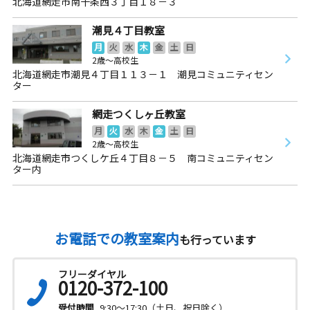
北海道網走市南十条西３丁目１８－３
潮見４丁目教室
月
火
水
木
金
土
日
2歳～高校生
北海道網走市潮見４丁目１１３－１ 潮見コミュニティセン
ター
網走つくしヶ丘教室
月
火
水
木
金
土
日
2歳～高校生
北海道網走市つくしケ丘４丁目８－５ 南コミュニティセン
ター内
お電話での教室案内
も行っています
フリーダイヤル
0120-372-100
受付時間
9:30～17:30（土日、祝日除く）