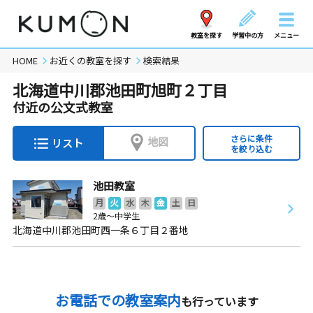
教室を探す
学習中の方
メニュー
HOME
お近くの教室を探す
検索結果
北海道中川郡池田町旭町２丁目
付近の公文式教室
さらに条件
地図
リスト
を絞り込む
池田教室
月
火
水
木
金
土
日
2歳～中学生
北海道中川郡池田町西一条６丁目２番地
お電話での教室案内
も行っています