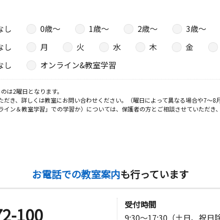
なし
0歳〜
1歳〜
2歳〜
3歳〜
なし
月
火
水
木
金
なし
オンライン&教室学習
のは2曜日となります。
ただき、詳しくは教室にお問い合わせください。（曜日によって異なる場合や7～8
ライン＆教室学習」での学習か）については、保護者の方とご相談させていただき
お電話での教室案内
も行っています
受付時間
72-100
9:30～17:30（土日、祝