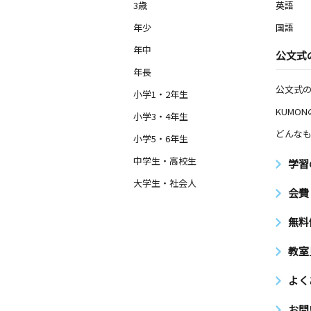
3歳
英語
年少
国語
年中
公文式
年長
公文式
小学1・2年生
KUMO
小学3・4年生
どんなも
小学5・6年生
中学生・高校生
学習
大学生・社会人
会費
無料
教室
よく
お問