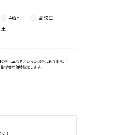
4歳〜
高校生
土
月の間は異なるといった場合もあります。）
、指導者が随時指定します。
日除く）