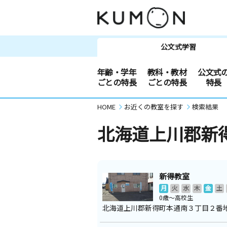
公文式学習
年齢・学年
教科・教材
公文式
ごとの特長
ごとの特長
特長
HOME
お近くの教室を探す
検索結果
北海道上川郡新
新得教室
月
火
水
木
金
土
0歳～高校生
北海道上川郡新得町本通南３丁目２番