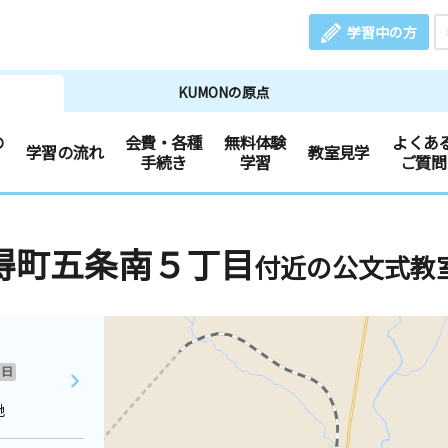
学習中の方
KUMONの原点
の
会費・各種
無料体験
よくあ
学習の流れ
教室見学
手続き
学習
ご質問
得町五条南５丁目
付近の公文式教
日
地