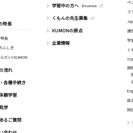
ペ
学習中の方へ
フ
くもんの先生募集
Ja
の特長
KUMONの原点
通
の特長
学
企業情報
Nのふしぎ
く
んだい! KUMON
TO
施
の流れ
・各種手続き
Eng
体験学習
自
見学
財
あるご質問
い合わせ