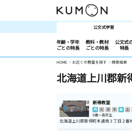
公文式学習
年齢・学年
教科・教材
公文式
ごとの特長
ごとの特長
特長
HOME
お近くの教室を探す
検索結果
北海道上川郡新
新得教室
月
火
水
木
金
土
0歳～高校生
北海道上川郡新得町本通南３丁目２番