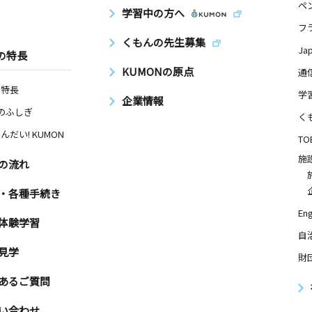
ペ
学習中の方へ
フ
くもんの先生募集
Ja
の特長
KUMONの原点
通
の特長
学
企業情報
Nのふしぎ
く
んだい! KUMON
TO
施
の流れ
・各種手続き
Eng
体験学習
自
見学
財
あるご質問
い合わせ