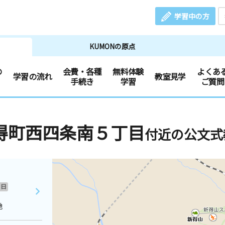
学習中の方
KUMONの原点
の
会費・各種
無料体験
よくあ
学習の流れ
教室見学
手続き
学習
ご質問
得町西四条南５丁目
付近の公文式
日
地