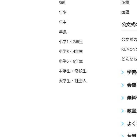
3歳
英語
年少
国語
年中
公文式
年長
公文式
小学1・2年生
KUMO
小学3・4年生
どんなも
小学5・6年生
中学生・高校生
学習
大学生・社会人
会費
無料
教室
よく
お問