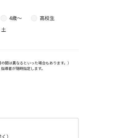
4歳〜
高校生
土
月の間は異なるといった場合もあります。）
、指導者が随時指定します。
日除く）