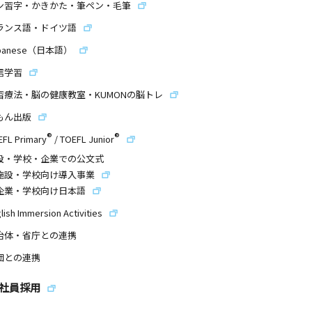
ン習字・かきかた・筆ペン・毛筆
ランス語・ドイツ語
panese（日本語）
信学習
習療法・脳の健康教室・KUMONの脳トレ
もん出版
®
®
EFL Primary
/
TOEFL Junior
設・学校・企業での公文式
施設・学校向け導入事業
企業・学校向け日本語
lish Immersion Activities
治体・省庁との連携
団との連携
社員採用