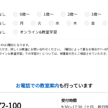
なし
0歳〜
1歳〜
2歳〜
3歳〜
なし
月
火
水
木
金
なし
オンライン&教室学習
のは2曜日となります。
ただき、詳しくは教室にお問い合わせください。（曜日によって異なる場合や7～8
ライン＆教室学習」での学習か）については、保護者の方とご相談させていただき
お電話での教室案内
も行っています
受付時間
72-100
9:30～17:30（土日、祝