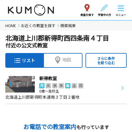
教室を探す
学習中の方
メニュー
HOME
お近くの教室を探す
検索結果
北海道上川郡新得町西四条南４丁目
付近の公文式教室
さらに条件
地図
リスト
を絞り込む
新得教室
月
火
水
木
金
土
日
0歳～高校生
北海道上川郡新得町本通南３丁目２番地
お電話での教室案内
も行っています