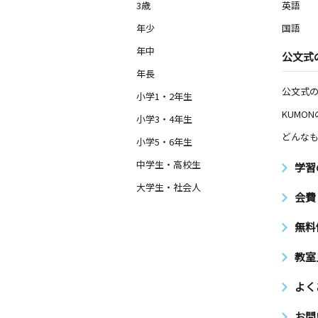
3歳
英語
年少
国語
年中
公文式
年長
公文式
小学1・2年生
KUMO
小学3・4年生
どんなも
小学5・6年生
中学生・高校生
学習
大学生・社会人
会費
無料
教室
よく
お問