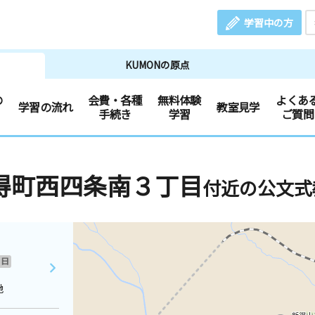
学習中の方
KUMONの原点
の
会費・各種
無料体験
よくあ
学習の流れ
教室見学
手続き
学習
ご質問
得町西四条南３丁目
付近の公文式
日
地