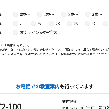
なし
0歳〜
1歳〜
2歳〜
3歳〜
なし
月
火
水
木
金
なし
オンライン&教室学習
のは2曜日となります。
ただき、詳しくは教室にお問い合わせください。（曜日によって異なる場合や7～8
ライン＆教室学習」での学習か）については、保護者の方とご相談させていただき
お電話での教室案内
も行っています
受付時間
72-100
9:30～17:30（土日、祝