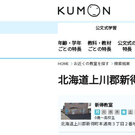
公文式学習
年齢・学年
教科・教材
公文式
ごとの特長
ごとの特長
特長
HOME
お近くの教室を探す
検索結果
北海道上川郡新
新得教室
月
火
水
木
金
土
0歳～高校生
北海道上川郡新得町本通南３丁目２番