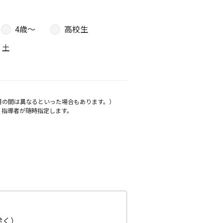
4歳〜
高校生
土
月の間は異なるといった場合もあります。）
、指導者が随時指定します。
日除く）