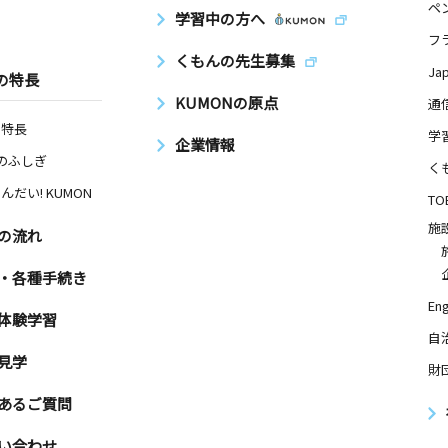
ペ
学習中の方へ
フ
くもんの先生募集
Ja
の特長
KUMONの原点
通
の特長
学
企業情報
Nのふしぎ
く
んだい! KUMON
TO
施
の流れ
・各種手続き
Eng
体験学習
自
見学
財
あるご質問
い合わせ