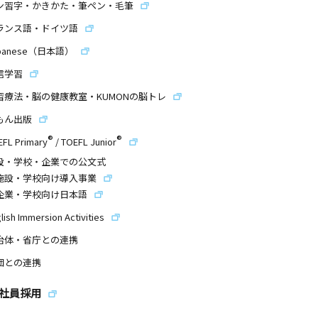
ン習字・かきかた・筆ペン・毛筆
ランス語・ドイツ語
panese（日本語）
信学習
習療法・脳の健康教室・KUMONの脳トレ
もん出版
®
®
EFL Primary
/
TOEFL Junior
設・学校・企業での公文式
施設・学校向け導入事業
企業・学校向け日本語
lish Immersion Activities
治体・省庁との連携
団との連携
社員採用