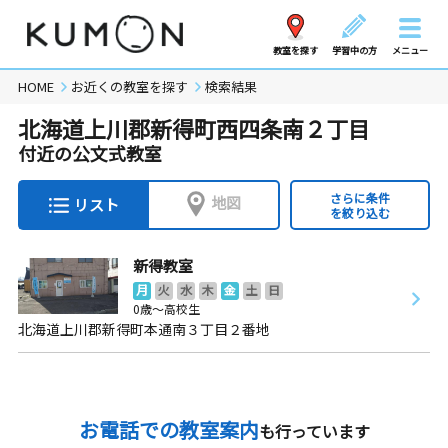
教室を探す
学習中の方
メニュー
HOME
お近くの教室を探す
検索結果
北海道上川郡新得町西四条南２丁目
付近の公文式教室
さらに条件
地図
リスト
を絞り込む
新得教室
月
火
水
木
金
土
日
0歳～高校生
北海道上川郡新得町本通南３丁目２番地
お電話での教室案内
も行っています