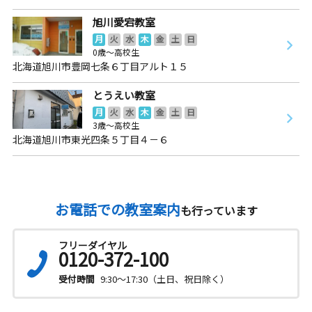
旭川愛宕教室
月
火
水
木
金
土
日
0歳～高校生
北海道旭川市豊岡七条６丁目アルト１５
とうえい教室
月
火
水
木
金
土
日
3歳～高校生
北海道旭川市東光四条５丁目４－６
お電話での教室案内
も行っています
フリーダイヤル
0120-372-100
受付時間
9:30～17:30（土日、祝日除く）