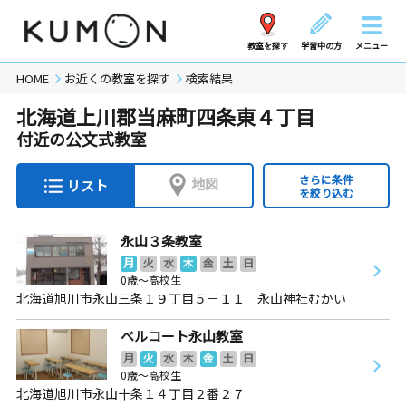
教室を探す
学習中の方
メニュー
HOME
お近くの教室を探す
検索結果
北海道上川郡当麻町四条東４丁目
付近の公文式教室
さらに条件
地図
リスト
を絞り込む
永山３条教室
月
火
水
木
金
土
日
0歳～高校生
北海道旭川市永山三条１９丁目５－１１ 永山神社むかい
ベルコート永山教室
月
火
水
木
金
土
日
0歳～高校生
北海道旭川市永山十条１４丁目２番２７