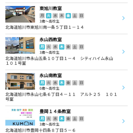
東旭川教室
月
火
水
木
金
土
日
3歳～高校生
北海道旭川市東旭川南一条５丁目１－１４
永山西教室
月
火
水
木
金
土
日
3歳～高校生
北海道旭川市永山五条１０丁目１－４ シティハイム永山
１０１号室
永山南教室
月
火
水
木
金
土
日
0歳～高校生
北海道旭川市永山七条６丁目４－１１ アルト２５ １０１
号室
豊岡１４条教室
月
火
水
木
金
土
日
3歳～高校生
北海道旭川市豊岡十四条８丁目５－６