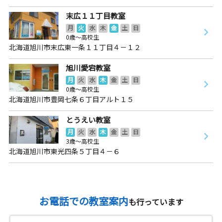
末広１１丁目教室
月
火
水
木
金
土
日
0歳～高校生
北海道旭川市末広東一条１１丁目４－１２
旭川愛宕教室
月
火
水
木
金
土
日
0歳～高校生
北海道旭川市豊岡七条６丁目アルト１５
とうえい教室
月
火
水
木
金
土
日
3歳～高校生
北海道旭川市東光四条５丁目４－６
お電話での教室案内
も行っています