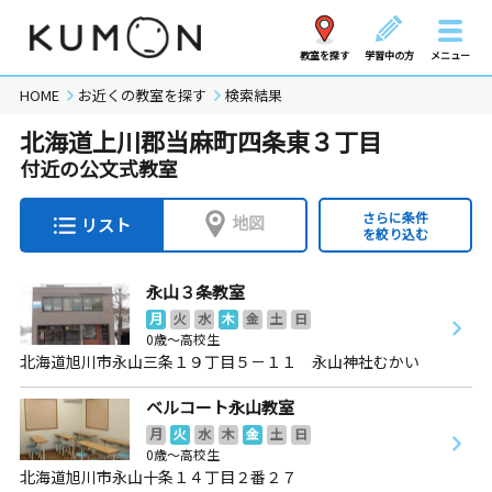
教室を探す
学習中の方
メニュー
HOME
お近くの教室を探す
検索結果
北海道上川郡当麻町四条東３丁目
付近の公文式教室
さらに条件
地図
リスト
を絞り込む
永山３条教室
月
火
水
木
金
土
日
0歳～高校生
北海道旭川市永山三条１９丁目５－１１ 永山神社むかい
ベルコート永山教室
月
火
水
木
金
土
日
0歳～高校生
北海道旭川市永山十条１４丁目２番２７