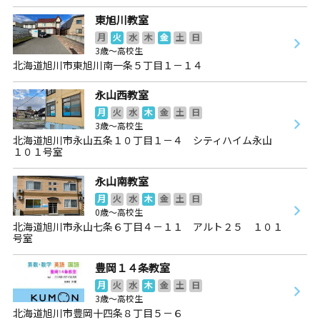
東旭川教室
月
火
水
木
金
土
日
3歳～高校生
北海道旭川市東旭川南一条５丁目１－１４
永山西教室
月
火
水
木
金
土
日
3歳～高校生
北海道旭川市永山五条１０丁目１－４ シティハイム永山
１０１号室
永山南教室
月
火
水
木
金
土
日
0歳～高校生
北海道旭川市永山七条６丁目４－１１ アルト２５ １０１
号室
豊岡１４条教室
月
火
水
木
金
土
日
3歳～高校生
北海道旭川市豊岡十四条８丁目５－６