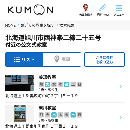
教室を探す
学習中の方
メニュー
HOME
お近くの教室を探す
検索結果
北海道旭川市西神楽二線二十五号
付近の公文式教室
さらに条件
地図
リスト
を絞り込む
美瑛教室
月
火
水
木
金
土
日
0歳～高校生
北海道上川郡美瑛町中町２丁目５－１９
東川教室
月
火
水
木
金
土
日
3歳～高校生
北海道上川郡東川町東町１丁目１－１９