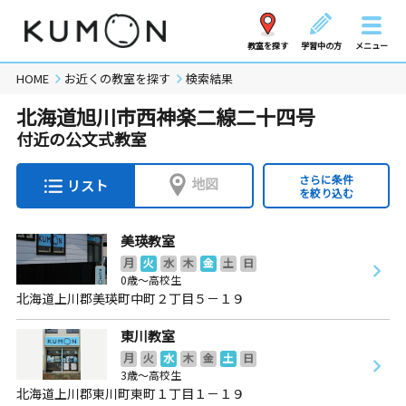
教室を探す
学習中の方
メニュー
HOME
お近くの教室を探す
検索結果
北海道旭川市西神楽二線二十四号
付近の公文式教室
さらに条件
地図
リスト
を絞り込む
美瑛教室
月
火
水
木
金
土
日
0歳～高校生
北海道上川郡美瑛町中町２丁目５－１９
東川教室
月
火
水
木
金
土
日
3歳～高校生
北海道上川郡東川町東町１丁目１－１９