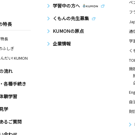
ペ
学習中の方へ
フ
くもんの先生募集
Ja
の特長
KUMONの原点
通
の特長
学
企業情報
Nのふしぎ
く
んだい! KUMON
TO
施
の流れ
・各種手続き
Eng
体験学習
自
見学
財
あるご質問
い合わせ