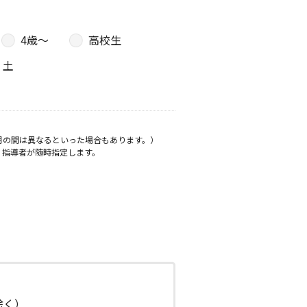
4歳〜
高校生
土
月の間は異なるといった場合もあります。）
、指導者が随時指定します。
日除く）