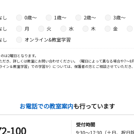
なし
0歳〜
1歳〜
2歳〜
3歳〜
なし
月
火
水
木
金
なし
オンライン&教室学習
のは2曜日となります。
ただき、詳しくは教室にお問い合わせください。（曜日によって異なる場合や7～8
ライン＆教室学習」での学習か）については、保護者の方とご相談させていただき
お電話での教室案内
も行っています
受付時間
72-100
9:30～17:30（土日、祝