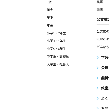
3歳
英語
年少
国語
年中
公文式
年長
公文式
小学1・2年生
KUMO
小学3・4年生
どんなも
小学5・6年生
中学生・高校生
学習
大学生・社会人
会費
無料
教室
よく
お問