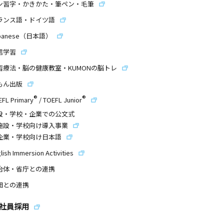
ン習字・かきかた・筆ペン・毛筆
ランス語・ドイツ語
panese（日本語）
信学習
習療法・脳の健康教室・KUMONの脳トレ
もん出版
®
®
EFL Primary
/
TOEFL Junior
設・学校・企業での公文式
施設・学校向け導入事業
企業・学校向け日本語
lish Immersion Activities
治体・省庁との連携
団との連携
社員採用