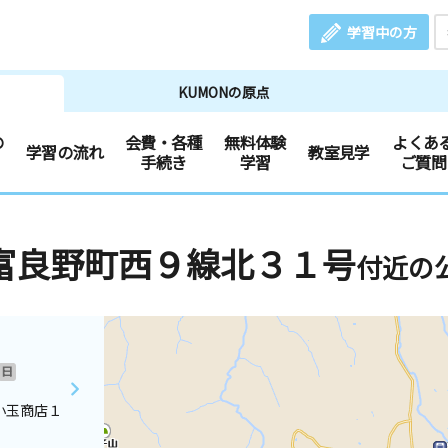
学習中の方
KUMONの原点
の
会費・各種
無料体験
よくあ
学習の流れ
教室見学
手続き
学習
ご質問
富良野町西９線北３１号
付近の
日
小玉商店１