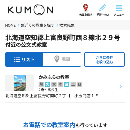
教室を探す
学習中の方
メニュー
HOME
お近くの教室を探す
検索結果
北海道空知郡上富良野町西８線北２９号
付近の公文式教室
さらに条件
地図
リスト
を絞り込む
かみふらの教室
月
火
水
木
金
土
日
2歳～高校生
北海道空知郡上富良野町南町２丁目 小玉商店１Ｆ
お電話での教室案内
も行っています