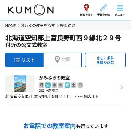
教室を探す
学習中の方
メニュー
HOME
お近くの教室を探す
検索結果
北海道空知郡上富良野町西９線北２９号
付近の公文式教室
さらに条件
地図
リスト
を絞り込む
かみふらの教室
月
火
水
木
金
土
日
2歳～高校生
北海道空知郡上富良野町南町２丁目 小玉商店１Ｆ
お電話での教室案内
も行っています