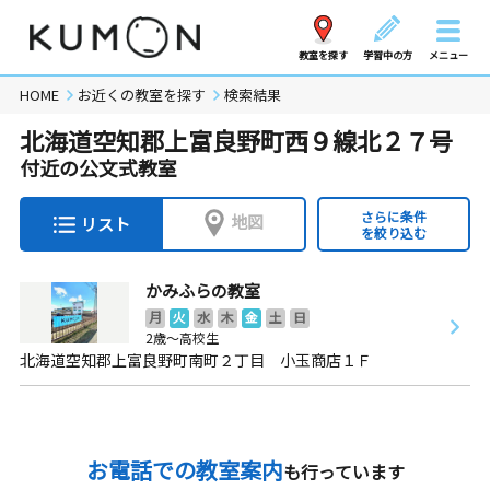
教室を探す
学習中の方
メニュー
HOME
お近くの教室を探す
検索結果
北海道空知郡上富良野町西９線北２７号
付近の公文式教室
さらに条件
地図
リスト
を絞り込む
かみふらの教室
月
火
水
木
金
土
日
2歳～高校生
北海道空知郡上富良野町南町２丁目 小玉商店１Ｆ
お電話での教室案内
も行っています