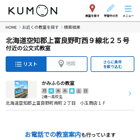
教室を探す
学習中の方
メニュー
HOME
お近くの教室を探す
検索結果
北海道空知郡上富良野町西９線北２５号
付近の公文式教室
さらに条件
地図
リスト
を絞り込む
かみふらの教室
月
火
水
木
金
土
日
2歳～高校生
北海道空知郡上富良野町南町２丁目 小玉商店１Ｆ
お電話での教室案内
も行っています