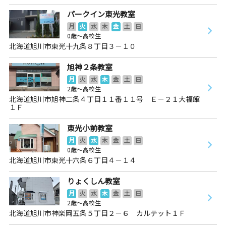
パークイン東光教室
月
火
水
木
金
土
日
0歳～高校生
北海道旭川市東光十九条８丁目３－１０
旭神２条教室
月
火
水
木
金
土
日
2歳～高校生
北海道旭川市旭神二条４丁目１１番１１号 Ｅ－２１大福館
１Ｆ
東光小前教室
月
火
水
木
金
土
日
0歳～高校生
北海道旭川市東光十六条６丁目４－１４
りょくしん教室
月
火
水
木
金
土
日
2歳～高校生
北海道旭川市神楽岡五条５丁目２－６ カルテット１Ｆ