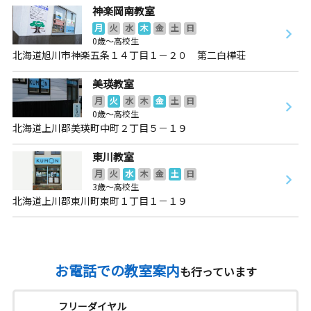
神楽岡南教室
月
火
水
木
金
土
日
0歳～高校生
北海道旭川市神楽五条１４丁目１－２０ 第二白樺荘
美瑛教室
月
火
水
木
金
土
日
0歳～高校生
北海道上川郡美瑛町中町２丁目５－１９
東川教室
月
火
水
木
金
土
日
3歳～高校生
北海道上川郡東川町東町１丁目１－１９
お電話での教室案内
も行っています
フリーダイヤル