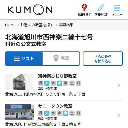
教室を探す
学習中の方
メニュー
HOME
お近くの教室を探す
検索結果
北海道旭川市西神楽二線十七号
付近の公文式教室
さらに条件
地図
リスト
を絞り込む
東神楽ひじり野教室
月
火
水
木
金
土
日
2歳～高校生
北海道上川郡東神楽町ひじり野南一条３丁目
サニータウン教室
月
火
水
木
金
土
日
0歳～高校生
北海道旭川市緑が丘東四条２丁目１番８号