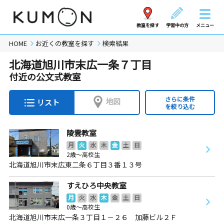
教室を探す
学習中の方
メニュー
HOME
お近くの教室を探す
検索結果
北海道旭川市末広一条７丁目
付近の公文式教室
さらに条件
地図
リスト
を絞り込む
陵雲教室
月
火
水
木
金
土
日
2歳～高校生
北海道旭川市末広東二条６丁目３番１３号
すえひろ中央教室
月
火
水
木
金
土
日
0歳～高校生
北海道旭川市末広一条３丁目１－２６ 加藤ビル２Ｆ