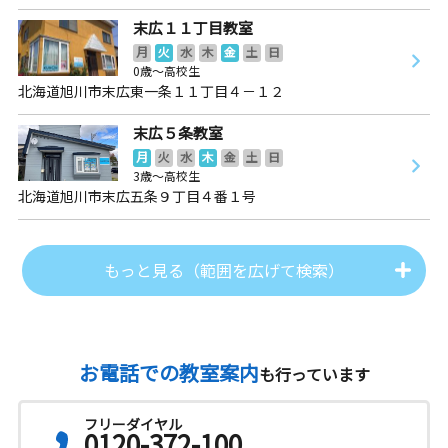
末広１１丁目教室
月
火
水
木
金
土
日
0歳～高校生
北海道旭川市末広東一条１１丁目４－１２
末広５条教室
月
火
水
木
金
土
日
3歳～高校生
北海道旭川市末広五条９丁目４番１号
もっと見る（範囲を広げて検索）
お電話での教室案内
も行っています
フリーダイヤル
0120-372-100