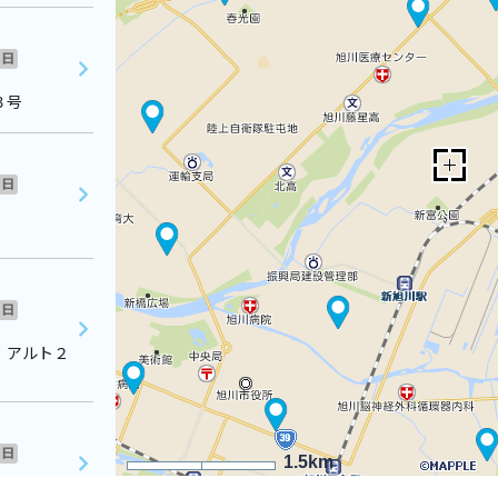
日
３号
日
日
 アルト２
日
1.5km
１２