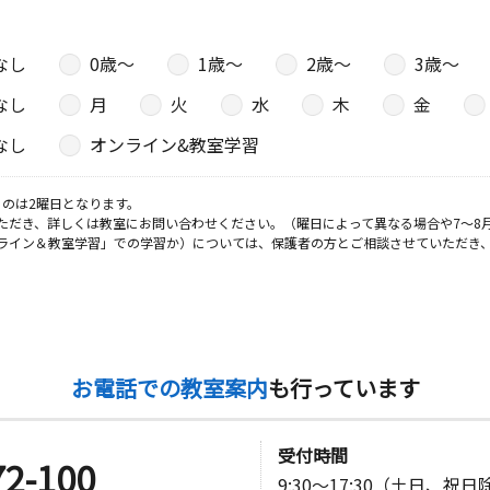
なし
0歳〜
1歳〜
2歳〜
3歳〜
日
なし
月
火
水
木
金
アルド１０
なし
オンライン&教室学習
のは2曜日となります。
日
ただき、詳しくは教室にお問い合わせください。（曜日によって異なる場合や7～8
ライン＆教室学習」での学習か）については、保護者の方とご相談させていただき
号 メイプ
日
お電話での教室案内
も行っています
 シティハ
受付時間
72-100
9:30～17:30（土日、祝