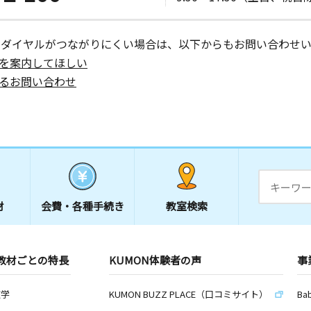
日
ーダイヤルがつながりにくい場合は、以下からもお問い合わせい
を案内してほしい
るお問い合わせ
日
メゾン偕行
日
－３
材
会費・
各種手続き
教室検索
日
教材ごとの特長
KUMON体験者の声
事
５
数学
KUMON BUZZ PLACE（口コミサイト）
Ba