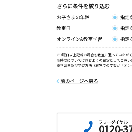
さらに条件を絞り込む
末広ほくと教室
お子さまの年齢
指定
月
火
水
木
金
土
5歳～高校生
教室日
指定
北海道旭川市末広五条３丁目６－２ 
１
オンライン&教室学習
指定
とよおか東教室
※3曜日以上記載の場合も教室に通っていただく
月
火
水
木
金
土
※時間についてはおおよその目安としてご覧い
3歳～高校生
※学習日及び学習方法（教室での学習か「オン
北海道旭川市豊岡七条２丁目４番２１
ル７・２ １０１号室
前のページへ戻る
永山西教室
月
火
水
木
金
土
3歳～高校生
北海道旭川市永山五条１０丁目１－４
イム永山 １０１号室
フリーダイヤル
0120-3
末広５条教室