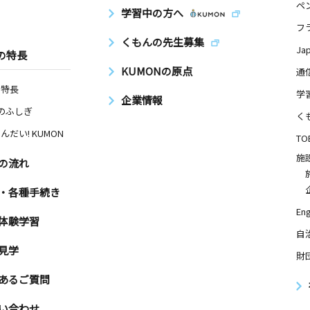
ペ
学習中の方へ
日
フ
くもんの先生募集
Ja
の特長
KUMONの原点
通
の特長
学
企業情報
日
Nのふしぎ
く
－１４ サ
んだい! KUMON
TO
施
の流れ
日
・各種手続き
Eng
パラッツオ
体験学習
自
見学
財
あるご質問
日
 コーポレ
い合わせ