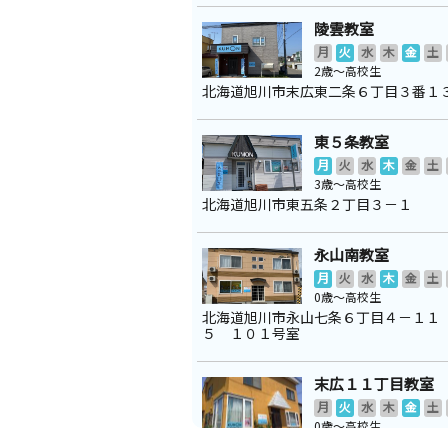
陵雲教室
月
火
水
木
金
土
2歳～高校生
北海道旭川市末広東二条６丁目３番１
東５条教室
月
火
水
木
金
土
3歳～高校生
北海道旭川市東五条２丁目３－１
永山南教室
月
火
水
木
金
土
0歳～高校生
北海道旭川市永山七条６丁目４－１１
５ １０１号室
末広１１丁目教室
月
火
水
木
金
土
0歳～高校生
北海道旭川市末広東一条１１丁目４－