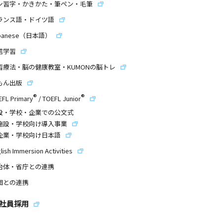
ン習字・かきかた・筆ペン・毛筆
ランス語・ドイツ語
panese（日本語）
信学習
習療法・脳の健康教室・KUMONの脳トレ
もん出版
®
®
EFL Primary
/
TOEFL Junior
設・学校・企業での公文式
施設・学校向け導入事業
企業・学校向け日本語
lish Immersion Activities
治体・省庁との連携
団との連携
社員採用