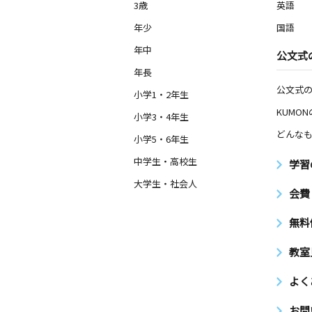
豊岡１４条教室
3歳
英語
月
火
水
木
金
土
年少
国語
3歳～高校生
北海道旭川市豊岡十四条８丁目５－６
年中
公文式
年長
旭町教室
公文式
小学1・2年生
月
火
水
木
金
土
KUMO
2歳～高校生
小学3・4年生
北海道旭川市旭町一条４丁目２５８９
どんなも
ンハイツ１０２号
小学5・6年生
中学生・高校生
学習
旭川住吉教室
大学生・社会人
月
火
水
木
金
土
会費
3歳～高校生
北海道旭川市住吉四条１丁目３－５ 
無料
１Ｆ
教室
春光台教室
月
火
水
木
金
よく
土
3歳～高校生
北海道旭川市春光台三条４丁目１－９
お問