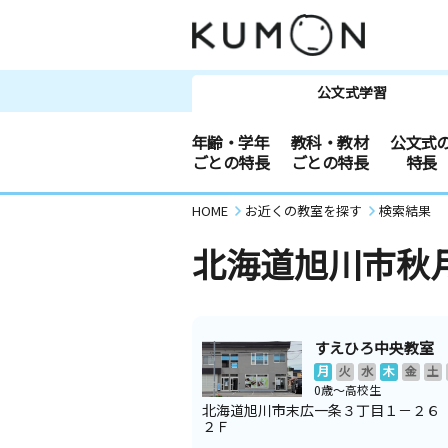
公文式学習
年齢・学年
教科・教材
公文式
ごとの特長
ごとの特長
特長
HOME
お近くの教室を探す
検索結果
北海道旭川市秋
すえひろ中央教室
月
火
水
木
金
土
0歳～高校生
北海道旭川市末広一条３丁目１－２６
２Ｆ