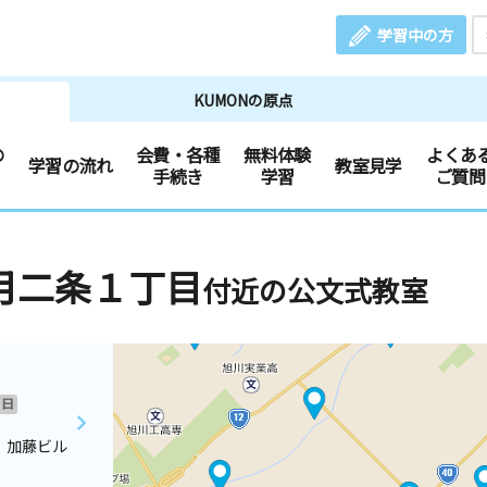
学習中の方
KUMONの原点
の
会費・各種
無料体験
よくあ
学習の流れ
教室見学
手続き
学習
ご質問
月二条１丁目
付近の公文式教室
日
 加藤ビル