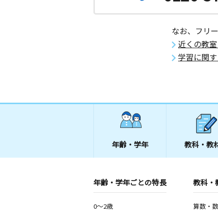
月
火
水
木
金
土
3歳～高校生
北海道旭川市末広五条９丁目４番１号
なお、フリ
近くの教室
北鎮小前教室
学習に関す
月
火
水
木
金
土
3歳～高校生
北海道旭川市春光六条６丁目３－１０
社１０２号室
旭川大成教室
月
火
水
木
金
土
0歳～高校生
北海道旭川市五条通１２丁目１３６８
年齢・学年
教科・教
旭川愛宕教室
月
火
水
木
金
土
年齢・学年ごとの特長
教科・
0歳～高校生
北海道旭川市豊岡七条６丁目アルト１
0～2歳
算数・