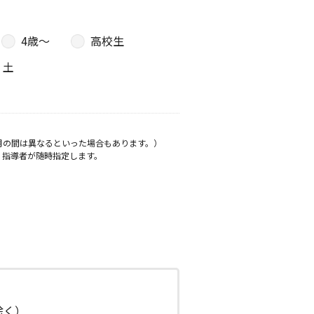
4歳〜
高校生
土
月の間は異なるといった場合もあります。）
、指導者が随時指定します。
日除く）