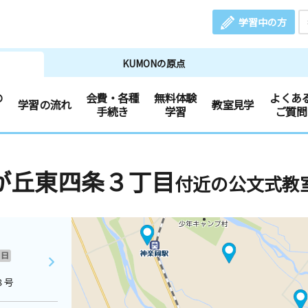
学習中の方
KUMONの原点
の
会費・各種
無料体験
よくあ
学習の流れ
教室見学
手続き
学習
ご質問
が丘東四条３丁目
付近の公文式教
日
８号