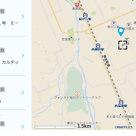
日
１号 Ｅ－
日
 カルテッ
日
４
室
日
1.5km
３丁目