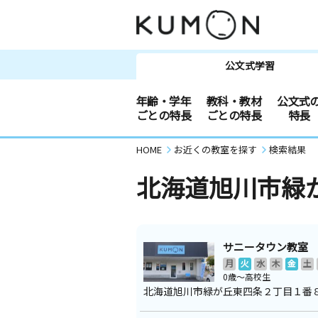
公文式学習
年齢・学年
教科・教材
公文式
ごとの特長
ごとの特長
特長
HOME
お近くの教室を探す
検索結果
北海道旭川市緑
サニータウン教室
月
火
水
木
金
土
0歳～高校生
北海道旭川市緑が丘東四条２丁目１番