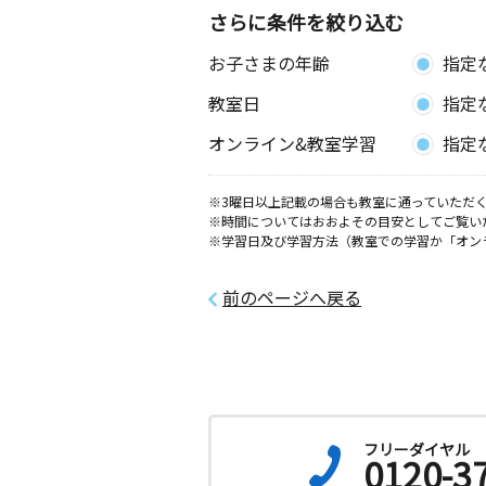
さらに条件を絞り込む
パークイン東光教
お子さまの年齢
指定
月
火
水
木
金
土
0歳～高校生
教室日
指定
北海道旭川市東光十九条８丁目３－１
オンライン&教室学習
指定
神楽岡南教室
月
火
水
木
金
土
※3曜日以上記載の場合も教室に通っていただく
※時間についてはおおよその目安としてご覧い
0歳～高校生
※学習日及び学習方法（教室での学習か「オン
北海道旭川市神楽五条１４丁目１－２
樺荘
前のページへ戻る
フリーダイヤル
0120-3