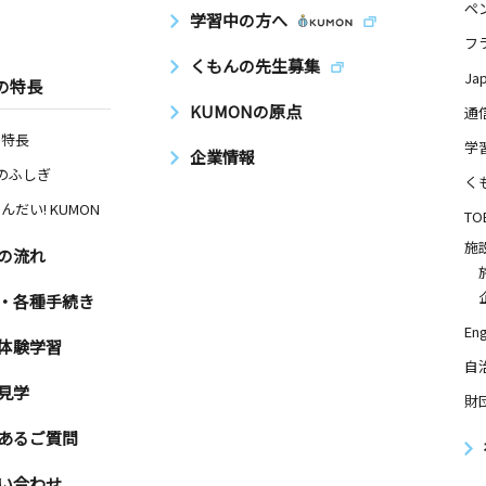
ペ
学習中の方へ
フ
くもんの先生募集
Ja
の特長
KUMONの原点
通
の特長
学
企業情報
Nのふしぎ
く
んだい! KUMON
TO
施
の流れ
・各種手続き
Eng
体験学習
自
見学
財
あるご質問
い合わせ