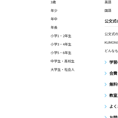
3歳
英語
年少
国語
年中
公文式
年長
公文式
小学1・2年生
KUMO
小学3・4年生
どんなも
小学5・6年生
中学生・高校生
学習
大学生・社会人
会費
無料
教室
よく
お問