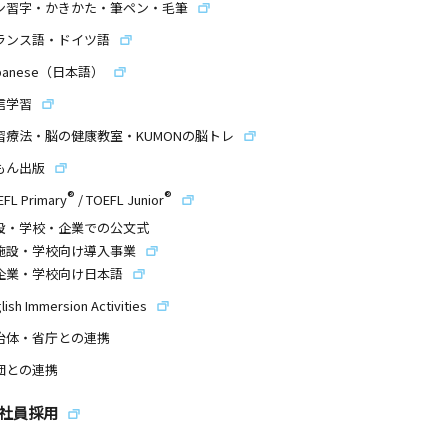
ン習字・かきかた・筆ペン・毛筆
ランス語・ドイツ語
panese（日本語）
信学習
習療法・脳の健康教室・KUMONの脳トレ
もん出版
®
®
EFL Primary
/
TOEFL Junior
設・学校・企業での公文式
施設・学校向け導入事業
企業・学校向け日本語
lish Immersion Activities
治体・省庁との連携
団との連携
社員採用