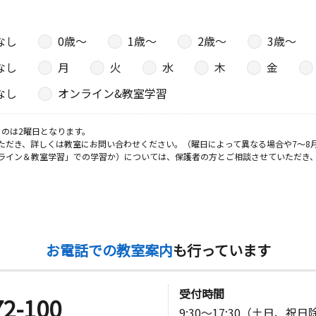
室
なし
0歳〜
1歳〜
2歳〜
3歳〜
日
なし
月
火
水
木
金
０
なし
オンライン&教室学習
日
のは2曜日となります。
ただき、詳しくは教室にお問い合わせください。（曜日によって異なる場合や7～8
ライン＆教室学習」での学習か）については、保護者の方とご相談させていただき
０ 第二白
お電話での教室案内
も行っています
受付時間
72-100
9:30～17:30（土日、祝