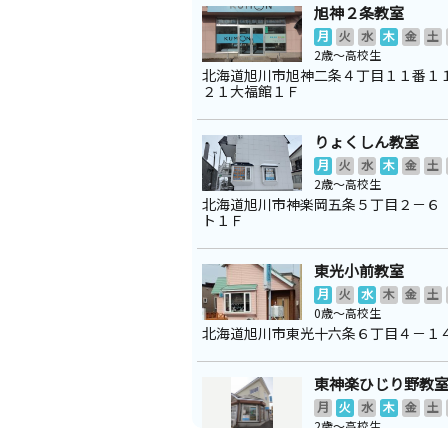
旭神２条教室
月
火
水
木
金
土
2歳～高校生
北海道旭川市旭神二条４丁目１１番１
２１大福館１Ｆ
りょくしん教室
月
火
水
木
金
土
2歳～高校生
北海道旭川市神楽岡五条５丁目２－６
ト１Ｆ
東光小前教室
月
火
水
木
金
土
0歳～高校生
北海道旭川市東光十六条６丁目４－１
東神楽ひじり野教
月
火
水
木
金
土
2歳～高校生
北海道上川郡東神楽町ひじり野南一条