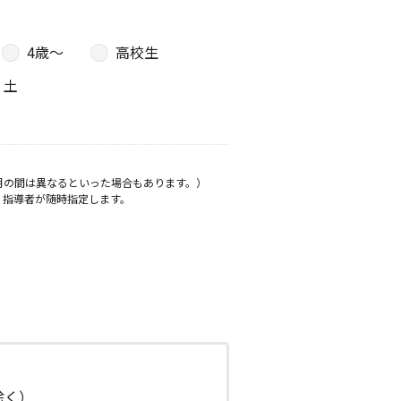
4歳〜
高校生
土
月の間は異なるといった場合もあります。）
、指導者が随時指定します。
日除く）