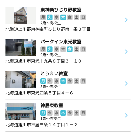
東神楽ひじり野教室
月
火
水
木
金
土
日
2歳～高校生
北海道上川郡東神楽町ひじり野南一条３丁目
パークイン東光教室
月
火
水
木
金
土
日
0歳～高校生
北海道旭川市東光十九条８丁目３－１０
とうえい教室
月
火
水
木
金
土
日
3歳～高校生
北海道旭川市東光四条５丁目４－６
神居東教室
月
火
水
木
金
土
日
1歳～高校生
北海道旭川市神居三条１４丁目１－２