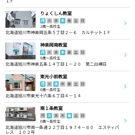
１Ｆ
りょくしん教室
月
火
水
木
金
土
日
2歳～高校生
北海道旭川市神楽岡五条５丁目２－６ カルテット１Ｆ
神楽岡南教室
月
火
水
木
金
土
日
0歳～高校生
北海道旭川市神楽五条１４丁目１－２０ 第二白樺荘
東光小前教室
月
火
水
木
金
土
日
0歳～高校生
北海道旭川市東光十六条６丁目４－１４
南１条教室
月
火
水
木
金
土
日
0歳～高校生
北海道旭川市南一条通２２丁目１９７４－８０ エスティパ
レス １０２号