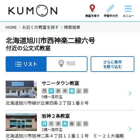
教室を探す
学習中の方
メニュー
HOME
お近くの教室を探す
検索結果
北海道旭川市西神楽二線六号
付近の公文式教室
さらに条件
地図
リスト
を絞り込む
サニータウン教室
月
火
水
木
金
土
日
0歳～高校生
北海道旭川市緑が丘東四条２丁目１番８号
旭神２条教室
月
火
水
木
金
土
日
2歳～高校生
北海道旭川市旭神二条４丁目１１番１１号 Ｅ－２１大福館