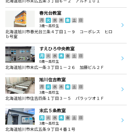
北海道旭川市末広五条３丁目６－２ アルド１０１
春光台教室
月
火
水
木
金
土
日
3歳～高校生
北海道旭川市春光台三条４丁目１－９ コーポレス ヒロ
ｂ号室
すえひろ中央教室
月
火
水
木
金
土
日
0歳～高校生
北海道旭川市末広一条３丁目１－２６ 加藤ビル２Ｆ
旭川住吉教室
月
火
水
木
金
土
日
3歳～高校生
北海道旭川市住吉四条１丁目３－５ パラッツオ１Ｆ
末広５条教室
月
火
水
木
金
土
日
3歳～高校生
北海道旭川市末広五条９丁目４番１号