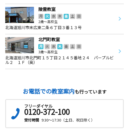
陵雲教室
月
火
水
木
金
土
日
2歳～高校生
北海道旭川市末広東二条６丁目３番１３号
北門町教室
月
火
水
木
金
土
日
3歳～高校生
北海道旭川市北門町１５丁目２１４５番地２４ パープルビ
ル２ １Ｆ（奥）
お電話での教室案内
も行っています
フリーダイヤル
0120-372-100
受付時間
9:30～17:30（土日、祝日除く）