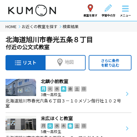
教室を探す
学習中の方
メニュー
HOME
お近くの教室を探す
検索結果
北海道旭川市春光五条８丁目
付近の公文式教室
さらに条件
地図
リスト
を絞り込む
北鎮小前教室
月
火
水
木
金
土
日
3歳～高校生
北海道旭川市春光六条６丁目３－１０メゾン偕行社１０２号
室
末広ほくと教室
月
火
水
木
金
土
日
5歳～高校生