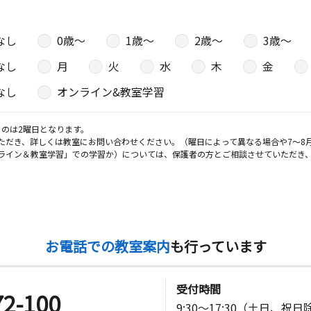
なし
0歳〜
1歳〜
2歳〜
3歳〜
なし
月
火
水
木
金
なし
オンライン&教室学習
のは2曜日となります。
ただき、詳しくは教室にお問い合わせください。（曜日によって異なる場合や7～8
ライン＆教室学習」での学習か）については、保護者の方とご相談させていただき
お電話での教室案内
も行っています
受付時間
72-100
9:30～17:30（土日、祝