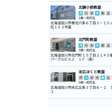
北鎮小前教室
月
火
水
木
金
土
3歳～高校生
北海道旭川市春光六条６丁目３－１０
社１０２号室
北門町教室
月
火
水
木
金
土
3歳～高校生
北海道旭川市北門町１５丁目２１４
パープルビル２ １Ｆ（奥）
末広ほくと教室
月
火
水
木
金
土
5歳～高校生
北海道旭川市末広五条３丁目６－２ 
１