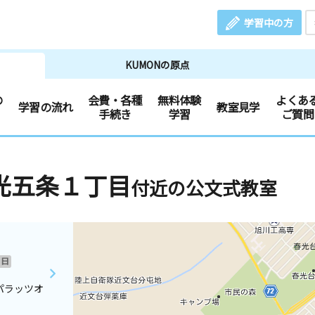
学習中の方
KUMONの原点
の
会費・各種
無料体験
よくあ
学習の流れ
教室見学
手続き
学習
ご質問
光五条１丁目
付近の公文式教室
日
パラッツオ