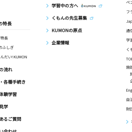
ペ
学習中の方へ
フ
くもんの先生募集
Ja
の特長
KUMONの原点
通
の特長
学
企業情報
Nのふしぎ
く
んだい! KUMON
TO
施
の流れ
・各種手続き
Eng
体験学習
自
見学
財
あるご質問
い合わせ