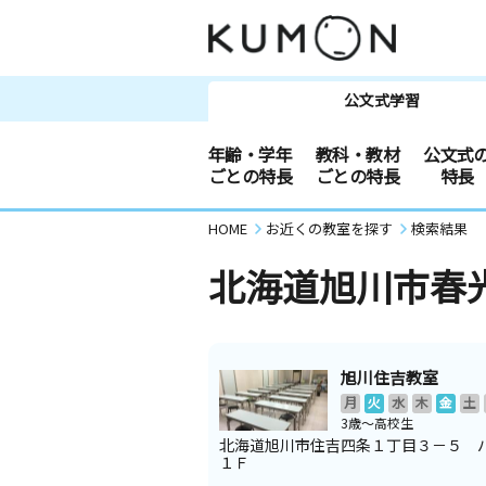
公文式学習
年齢・学年
教科・教材
公文式
ごとの特長
ごとの特長
特長
HOME
お近くの教室を探す
検索結果
北海道旭川市春
旭川住吉教室
月
火
水
木
金
土
3歳～高校生
北海道旭川市住吉四条１丁目３－５ 
１Ｆ