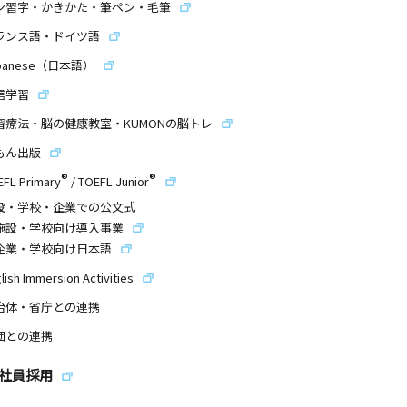
ン習字・かきかた・筆ペン・毛筆
ランス語・ドイツ語
panese（日本語）
信学習
習療法・脳の健康教室・KUMONの脳トレ
もん出版
®
®
EFL Primary
/
TOEFL Junior
設・学校・企業での公文式
施設・学校向け導入事業
企業・学校向け日本語
lish Immersion Activities
治体・省庁との連携
団との連携
社員採用