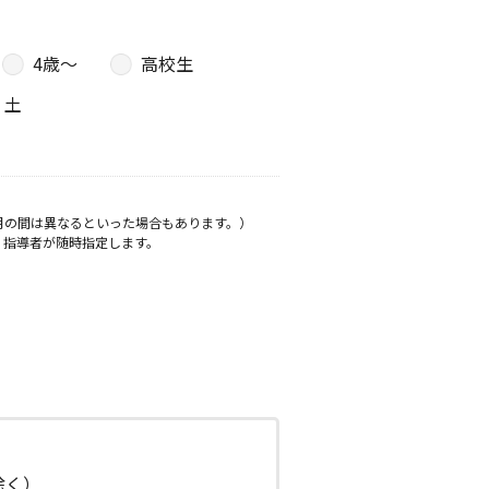
4歳〜
高校生
土
月の間は異なるといった場合もあります。）
、指導者が随時指定します。
日除く）