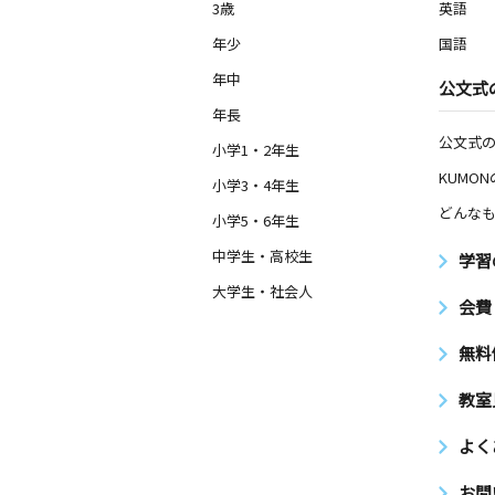
3歳
英語
年少
国語
年中
公文式
年長
公文式
小学1・2年生
KUMO
小学3・4年生
どんなも
小学5・6年生
中学生・高校生
学習
大学生・社会人
会費
無料
教室
よく
お問