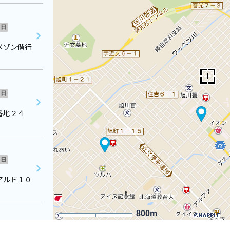
日
メゾン偕行
日
５番地２４
日
アルド１０
800m