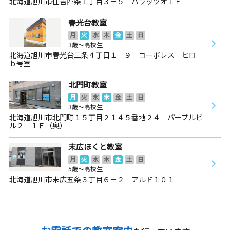
北海道旭川市住吉四条１丁目３－５ パラッツオ１Ｆ
春光台教室
月
火
水
木
金
土
日
3歳～高校生
北海道旭川市春光台三条４丁目１－９ コーポレス ヒロ
ｂ号室
北門町教室
月
火
水
木
金
土
日
3歳～高校生
北海道旭川市北門町１５丁目２１４５番地２４ パープルビ
ル２ １Ｆ（奥）
末広ほくと教室
月
火
水
木
金
土
日
5歳～高校生
北海道旭川市末広五条３丁目６－２ アルド１０１