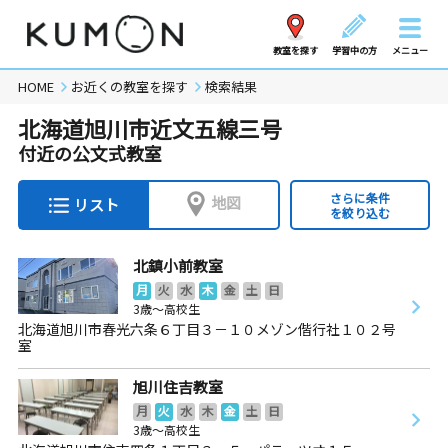
教室を探す
学習中の方
メニュー
HOME
お近くの教室を探す
検索結果
北海道旭川市近文五線三号
付近の公文式教室
さらに条件
地図
リスト
を絞り込む
北鎮小前教室
月
火
水
木
金
土
日
3歳～高校生
北海道旭川市春光六条６丁目３－１０メゾン偕行社１０２号
室
旭川住吉教室
月
火
水
木
金
土
日
3歳～高校生