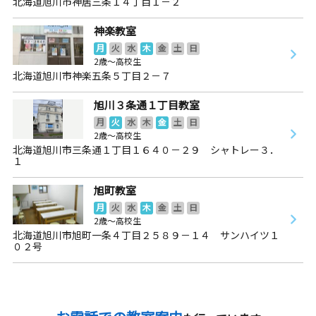
北海道旭川市神居三条１４丁目１－２
神楽教室
月
火
水
木
金
土
日
2歳～高校生
北海道旭川市神楽五条５丁目２－７
旭川３条通１丁目教室
月
火
水
木
金
土
日
2歳～高校生
北海道旭川市三条通１丁目１６４０－２９ シャトレー３．
１
旭町教室
月
火
水
木
金
土
日
2歳～高校生
北海道旭川市旭町一条４丁目２５８９－１４ サンハイツ１
０２号