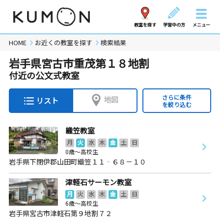
教室を探す
学習中の方
メニュー
HOME
お近くの教室を探す
検索結果
岩手県宮古市重茂第１８地割
付近の公文式教室
さらに条件
地図
リスト
を絞り込む
織笠教室
月
火
水
木
金
土
日
0歳～高校生
岩手県下閉伊郡山田町織笠１１‐６８－１０
津軽石サーモン教室
月
火
水
木
金
土
日
6歳～高校生
岩手県宮古市津軽石第９地割７２