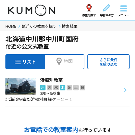
教室を探す
学習中の方
メニュー
HOME
お近くの教室を探す
検索結果
北海道中川郡中川町国府
付近の公文式教室
さらに条件
地図
リスト
を絞り込む
浜頓別教室
月
火
水
木
金
土
日
3歳～高校生
北海道枝幸郡浜頓別町緑ケ丘２－１
お電話での教室案内
も行っています